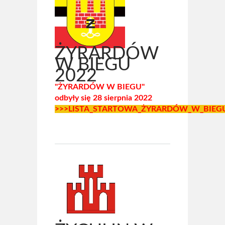
ŻYRARDÓW
W BIEGU
2022
"ŻYRARDÓW W BIEGU"
odbyły się 28 sierpnia 2022
>>>LISTA_STARTOWA_ŻYRARDÓW_W_BIEG