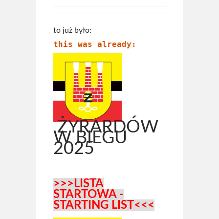
to już było:
this was already:
ŻYRARDÓW
W BIEGU
2025
>>>LISTA
STARTOWA -
STARTING LIST<<<