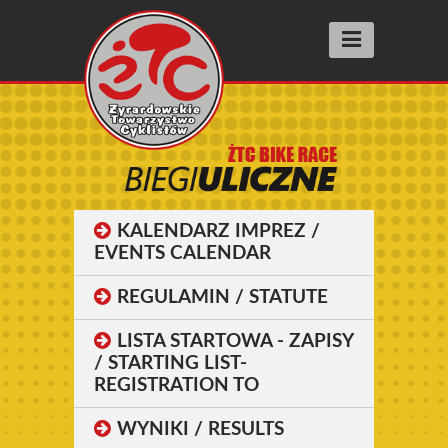
Aktualności
Wyścigi racing
SUPER PRESTIGE
FIT RACE
KALENDARZ IMPREZ /
SZOSOMANNIA
EVENTS CALENDAR
INNE WYŚCIGI
REGULAMIN / STATUTE
BIEGI ULICZNE street running
LISTA STARTOWA - ZAPISY
/ STARTING LIST-
Wyniki
REGISTRATION TO
Archiwum 2025
WYNIKI / RESULTS