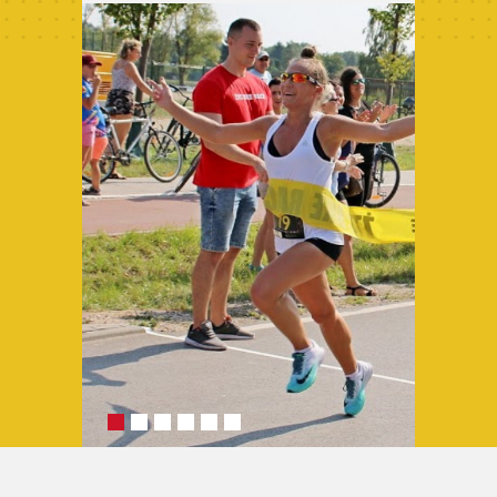
Archiwum 2024
Archiwum 2023
Archiwum 2022
Archiwum 2021
Archiwum 2020
Archiwum 2019
Fotogaleria
Polecamy
Informacje
Pomoc
Historia ŻTC