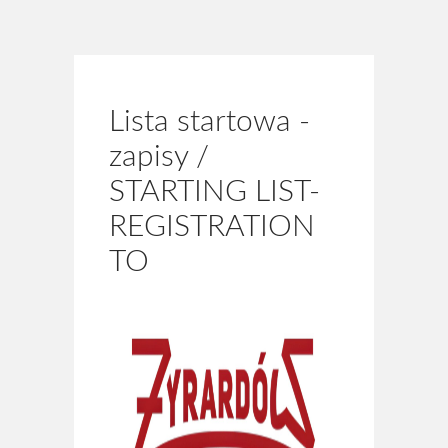
Kto jest kto
Strój kolarski ŻTC
Regulamin
Lista startowa -
zapisy /
Statut ŻTC
STARTING LIST-
Sklep
REGISTRATION
Kontakt
TO