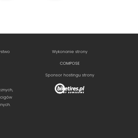
ystwo
Wykonanie strony
COMPOSE
Sponsor hostingu strony
cznych,
ścigów
znych.