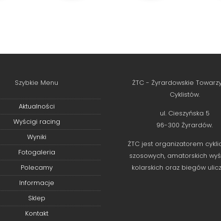
Szybkie Menu
ŻTC - Żyrardowskie Towarz
Cyklistów.
Aktualności
ul. Cieszyńska 5
Wyścigi racing
96-300 Żyrardów.
Wyniki
ŻTC jest organizatorem cykli
Fotogaleria
szosowych, amatorskich wy
Polecamy
kolarskich oraz biegów ulic
Informacje
Sklep
Kontakt