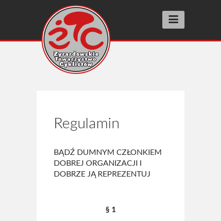
Aktualności
Wyścigi racing
SUPER PRESTIGE
FIT RACE
Regulamin
SZOSOMANNIA
INNE WYŚCIGI
BĄDŹ DUMNYM CZŁONKIEM
DOBREJ ORGANIZACJI I
BIEGI ULICZNE street running
DOBRZE JĄ REPREZENTUJ
Wyniki
Archiwum 2025
§ 1