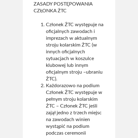
Archiwum 2024
ZASADY POSTĘPOWANIA
CZŁONKA ŻTC
Archiwum 2023
Członek ŻTC występuje na
Archiwum 2022
oficjalnych zawodach i
imprezach w aktualnym
Archiwum 2021
stroju kolarskim ŻTC (w
innych oficjalnych
Archiwum 2020
sytuacjach w koszulce
klubowej lub innym
Archiwum 2019
oficjalnym stroju –ubraniu
ŻTC).
Fotogaleria
Każdorazowo na podium
Członek ŻTC występuje w
Polecamy
pełnym stroju kolarskim
ŻTC – Członek ŻTC jeśli
Informacje
zajął jedno z trzech miejsc
na zawodach winien
Pomoc
wystąpić na podium
podczas ceremonii
Historia ŻTC