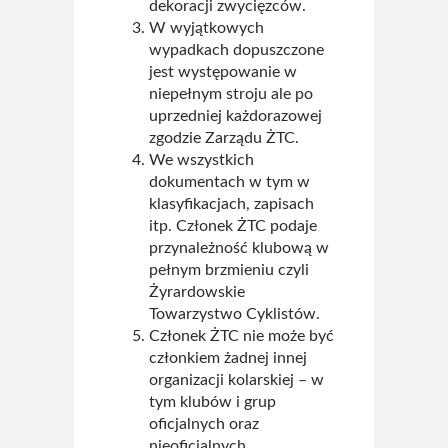
dekoracji zwycięzców.
Kto jest kto
W wyjątkowych
wypadkach dopuszczone
Strój kolarski ŻTC
jest występowanie w
niepełnym stroju ale po
Regulamin
uprzedniej każdorazowej
zgodzie Zarządu ŻTC.
Statut ŻTC
We wszystkich
dokumentach w tym w
Sklep
klasyfikacjach, zapisach
itp. Członek ŻTC podaje
Kontakt
przynależność klubową w
pełnym brzmieniu czyli
Żyrardowskie
Towarzystwo Cyklistów.
Członek ŻTC nie może być
członkiem żadnej innej
organizacji kolarskiej – w
tym klubów i grup
oficjalnych oraz
nieoficjalnych,