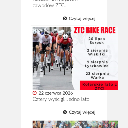
zawodów ŻTC.
Kto jest kto
Czytaj więcej
Strój kolarski ŻTC
Regulamin
Statut ŻTC
Sklep
Kontakt
22 czerwca 2026
Cztery wyścigi. Jedno lato.
Czytaj więcej