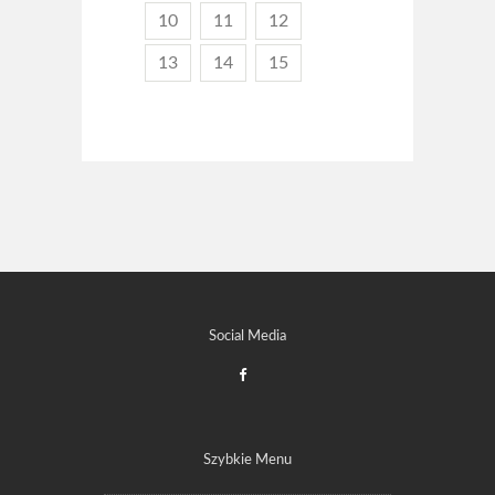
10
11
12
13
14
15
Social Media
Szybkie Menu