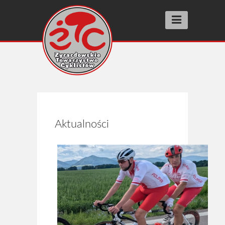
Aktualności
Wyścigi racing
SUPER PRESTIGE
FIT RACE
Aktualności
SZOSOMANNIA
INNE WYŚCIGI
BIEGI ULICZNE street running
Wyniki
Archiwum 2025