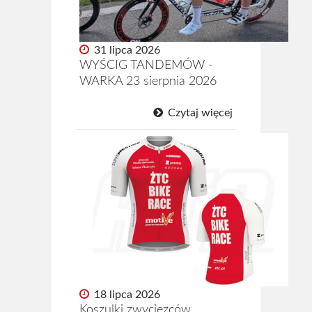
Archiwum 2024
Archiwum 2023
31 lipca 2026
WYŚCIG TANDEMÓW -
Archiwum 2022
WARKA 23 sierpnia 2026
Archiwum 2021
Czytaj więcej
Archiwum 2020
Archiwum 2019
Fotogaleria
Polecamy
Informacje
Pomoc
18 lipca 2026
Historia ŻTC
Koszulki zwycięzców