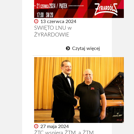
Archiwum 2024
Archiwum 2023
13 czerwca 2024
SWIĘTO LNU w
Archiwum 2022
ŻYRARDOWIE
Archiwum 2021
Czytaj więcej
Archiwum 2020
Archiwum 2019
Fotogaleria
Polecamy
Informacje
Pomoc
27 maja 2024
Historia ŻTC
ŻTC wspiera ŻTM, a ŻTM