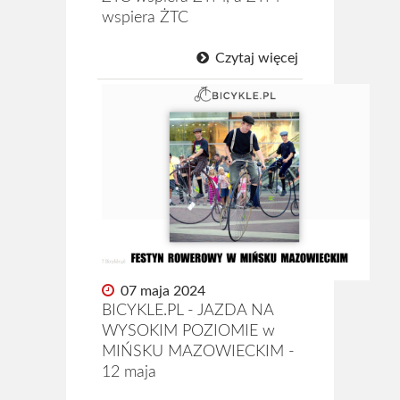
wspiera ŻTC
Kto jest kto
Czytaj więcej
Strój kolarski ŻTC
Regulamin
Statut ŻTC
Sklep
Kontakt
07 maja 2024
BICYKLE.PL - JAZDA NA
WYSOKIM POZIOMIE w
MIŃSKU MAZOWIECKIM -
12 maja