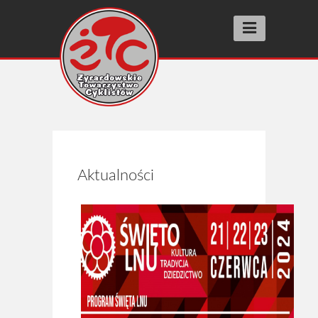
Aktualności
Wyścigi racing
SUPER PRESTIGE
FIT RACE
Aktualności
SZOSOMANNIA
INNE WYŚCIGI
BIEGI ULICZNE street running
Wyniki
Archiwum 2025