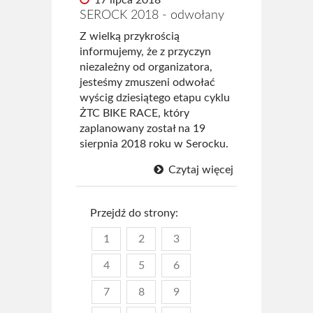
17 lipca 2018
SEROCK 2018 - odwołany
Z wielką przykrością
informujemy, że z przyczyn
niezależny od organizatora,
jesteśmy zmuszeni odwołać
wyścig dziesiątego etapu cyklu
ŻTC BIKE RACE, który
zaplanowany został na 19
sierpnia 2018 roku w Serocku.
Czytaj więcej
Przejdź do strony:
1
2
3
4
5
6
7
8
9