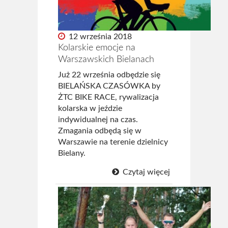
Archiwum 2024
Archiwum 2023
12 września 2018
Kolarskie emocje na
Archiwum 2022
Warszawskich Bielanach
Archiwum 2021
Już 22 września odbędzie się
BIELAŃSKA CZASÓWKA by
Archiwum 2020
ŻTC BIKE RACE, rywalizacja
kolarska w jeździe
Archiwum 2019
indywidualnej na czas.
Zmagania odbędą się w
Fotogaleria
Warszawie na terenie dzielnicy
Bielany.
Polecamy
Czytaj więcej
Informacje
Pomoc
Historia ŻTC