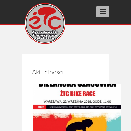
Aktualności
Wyścigi racing
SUPER PRESTIGE
FIT RACE
Aktualności
SZOSOMANNIA
INNE WYŚCIGI
BIEGI ULICZNE street running
Wyniki
Archiwum 2025