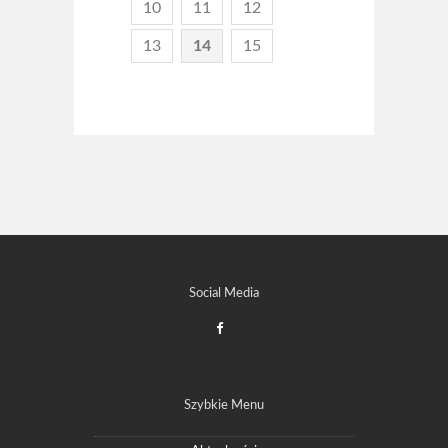
10
11
12
13
14
15
Social Media
Szybkie Menu