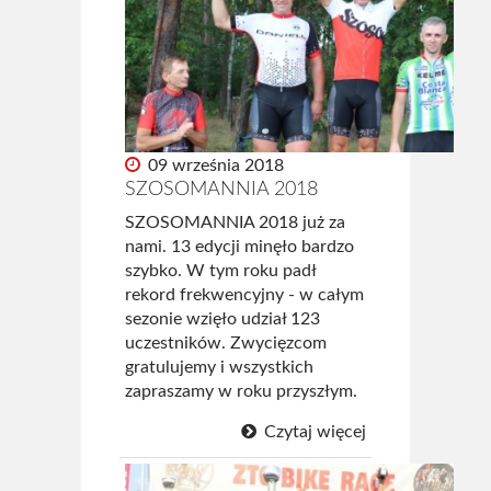
Kto jest kto
Strój kolarski ŻTC
Regulamin
09 września 2018
Statut ŻTC
SZOSOMANNIA 2018
Sklep
SZOSOMANNIA 2018 już za
nami. 13 edycji minęło bardzo
Kontakt
szybko. W tym roku padł
rekord frekwencyjny - w całym
sezonie wzięło udział 123
uczestników. Zwycięzcom
gratulujemy i wszystkich
zapraszamy w roku przyszłym.
Czytaj więcej