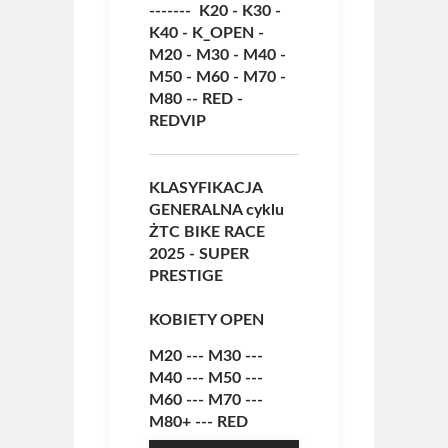
-------
K20
-
K30
-
K40
-
K_OPEN
-
M20
-
M30
-
M40
-
M50
-
M60
-
M70
-
M80
--
RED
-
REDVIP
KLASYFIKACJA
GENERALNA cyklu
ŻTC BIKE RACE
2025
- SUPER
PRESTIGE
KOBIETY OPEN
M20
---
M30
---
M40
---
M50
---
M60
---
M70
---
M80+
---
RED