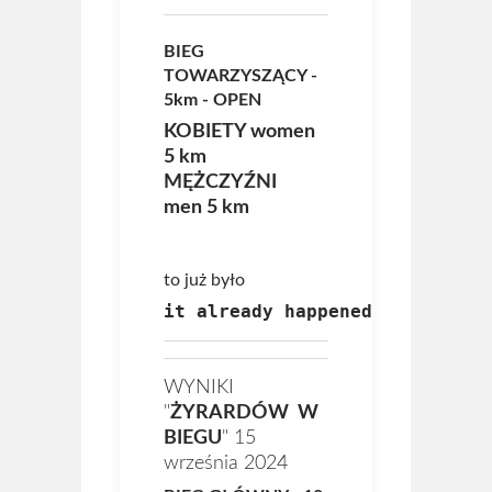
BIEG
TOWARZYSZĄCY -
5km - OPEN
KOBIETY
women
5 km
MĘŻCZYŹNI
men
5 km
to już było
it already happened
WYNIKI
"
ŻYRARDÓW W
BIEGU
" 15
września 2024