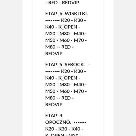
-
RED
-
REDVIP
Kto jest kto
ETAP 6 WISKITKI.
--------
K20
-
K30
-
Strój kolarski ŻTC
K40
-
K_OPEN
-
M20
-
Regulamin
M30
-
M40
-
M50
-
M60
-
M70
-
Statut ŻTC
M80
--
RED
-
REDVIP
Sklep
ETAP 5 SEROCK. -
--------
K20
-
K30
-
Kontakt
K40
-
K_OPEN
-
M20
-
M30
-
M40
-
M50
-
M60
-
M70
-
M80
--
RED
-
REDVIP
ETAP 4
OPOCZNO. -------
K20
-
K30
-
K40
-
K_OPEN
-
M20
-