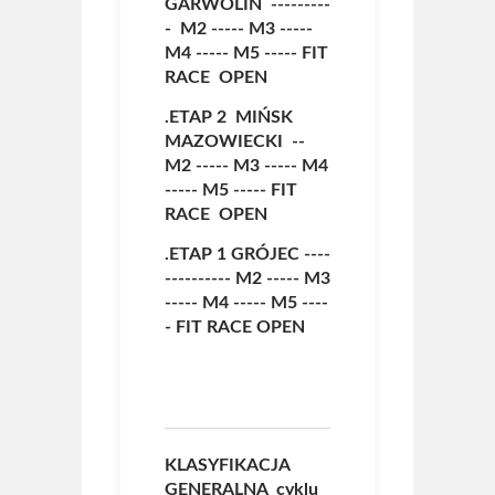
GARWOLIN ---------
-
M2
-----
M3
-----
M4
-----
M5
-----
FIT
RACE OPEN
.ETAP 2 MIŃSK
MAZOWIECKI --
M2
-----
M3
-----
M4
-----
M5
-----
FIT
RACE OPEN
.ETAP 1 GRÓJEC ----
----------
M2
-----
M3
-----
M4
-----
M5
----
-
FIT RACE OPEN
KLASYFIKACJA
GENERALNA cyklu