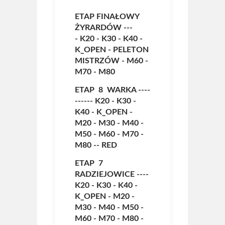
Archiwum 2024
ETAP FINAŁOWY
Archiwum 2023
ŻYRARDÓW ---
-
K20
-
K30
-
K40
-
Archiwum 2022
K_OPEN
-
PELETON
MISTRZÓW
-
M60
-
Archiwum 2021
M70
-
M80
ETAP 8 WARKA ----
Archiwum 2020
------
K20
-
K30
-
Archiwum 2019
K40
-
K_OPEN
-
M20
-
M30
-
M40
-
Fotogaleria
M50
-
M60
-
M70
-
M80
--
RED
Polecamy
ETAP 7
RADZIEJOWICE ----
Informacje
K20
-
K30
-
K40
-
K_OPEN
Pomoc
-
M20
-
M30
-
M40
-
M50
-
Historia ŻTC
M60
-
M70
-
M80
-