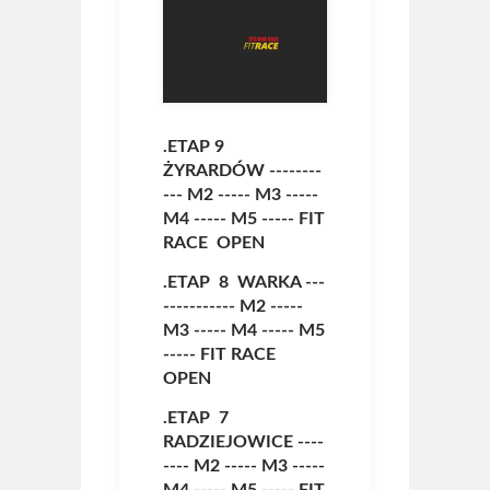
.ETAP 9
ŻYRARDÓW --------
---
M2
-----
M3
-----
M4
-----
M5
-----
FIT
RACE OPEN
.ETAP 8 WARKA ---
-----------
M2
-----
M3
-----
M4
-----
M5
-----
FIT RACE
OPEN
.ETAP 7
RADZIEJOWICE ----
----
M2
-----
M3
-----