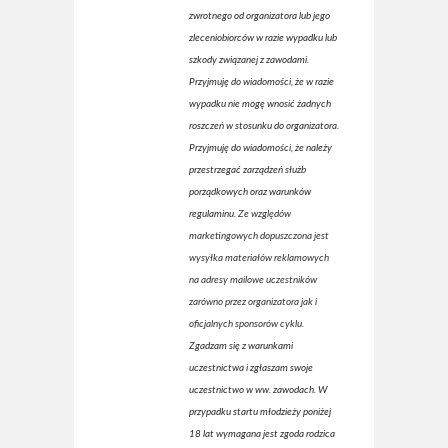
zwrotnego od organizatora lub jego
zleceniobiorców w razie wypadku lub
szkody związanej z zawodami.
Przyjmuję do wiadomości, że w razie
wypadku nie mogę wnosić żadnych
roszczeń w stosunku do organizatora.
Przyjmuję do wiadomości, że należy
przestrzegać zarządzeń służb
porządkowych oraz warunków
regulaminu.
Ze względów
marketingowych dopuszczona jest
wysyłka materiałów reklamowych
na adresy mailowe uczestników
zarówno przez organizatora jak i
oficjalnych sponsorów cyklu.
Zgadzam się z warunkami
uczestnictwa i zgłaszam swoje
uczestnictwo w ww. zawodach. W
przypadku startu młodzieży poniżej
18 lat wymagana jest zgoda rodzica