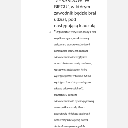
"ŻYRARDÓW W
BIEGU”, w którym
zawodnik będzie brał
udział, pod
następującą klauzulą:
"
Organizator, wszystkie osoby z nim
współpracujące, a także osoby
związane z przeprowadzeniem i
organizacją biegu nie ponoszą
odpowiedzialności względem
uczestników za szkody osobowe,
rzeczowe i majątkowe, które
wystąpią przed, w trakcie lub po
wyścigu. Uczestnicy startują na
własną odpowiedzialność.
Uczestnicy ponoszą
odpowiedzialność cywilną i prawną
za wszystkie szkody. Przez
akceptację niniejszej deklaracji
uczestnicy zrzekają się prawa
dochodzenia prawnego lub