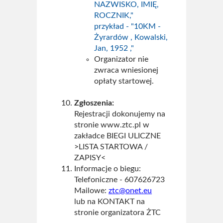
NAZWISKO, IMIĘ,
ROCZNIK,"
przykład - "10KM -
Żyrardów , Kowalski,
Jan, 1952 ,"
Organizator nie
zwraca wniesionej
opłaty startowej.
Zgłoszenia:
Rejestracji dokonujemy na
stronie www.ztc.pl w
zakładce BIEGI ULICZNE
>LISTA STARTOWA /
ZAPISY<
Informacje o biegu:
Telefoniczne - 607626723
Mailowe:
ztc@onet.eu
lub na KONTAKT na
stronie organizatora ŻTC