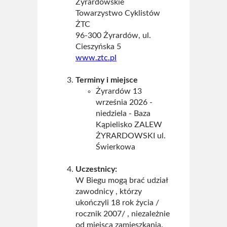
Żyrardowskie
Towarzystwo Cyklistów
ŻTC
96-300 Żyrardów, ul.
Cieszyńska 5
www.ztc.pl
Terminy i miejsce
Żyrardów 13
września 2026 -
niedziela - Baza
Kąpielisko ZALEW
ŻYRARDOWSKI ul.
Świerkowa
Uczestnicy:
W Biegu mogą brać udział
zawodnicy , którzy
ukończyli 18 rok życia /
rocznik 2007/ , niezależnie
od miejsca zamieszkania.