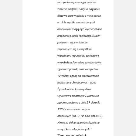
lub opiekuna prawnego, poprzez
złożenie podpisu. Zdjęcia, nagrania
filmowe oraz wywiady z moją osobą,
a także wyniki z moimi danymi
osobowymi mogą być wykorzystane
przez prasę, radio i telewizję. Swoim
podpisem zapewniam, że
zapoznałem się z wszystkimi
warunkami regulaminu zawodów i
wypełniłem formularz zgłoszeniowy
zgodnie z prawdą oraz kompletnie.
Wyrażam zgodę na przetwarzanie
moich danych osobowych przez
Żyrardowskie Towarzystwo
Cyklistów z siedzibą w Żyrardowie
zgodnie z ustawą z dnia 29 sierpnia
1997 r. o ochronie danych
osobowych (Dz. U. Nr 133, poz.883).
Niniejsza deklaracja obowiązuje na
wszystkich edycjach cyklu."