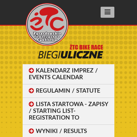
Aktualności
Wyścigi racing
SUPER PRESTIGE
FIT RACE
KALENDARZ IMPREZ /
SZOSOMANNIA
EVENTS CALENDAR
INNE WYŚCIGI
REGULAMIN / STATUTE
BIEGI ULICZNE street running
LISTA STARTOWA - ZAPISY
/ STARTING LIST-
Wyniki
REGISTRATION TO
Archiwum 2025
WYNIKI / RESULTS