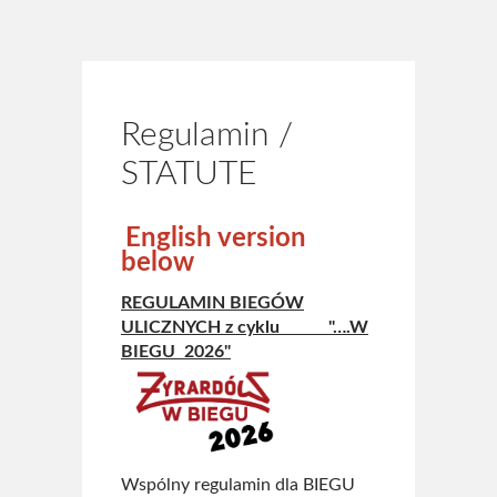
Kto jest kto
Strój kolarski ŻTC
Regulamin
Regulamin /
STATUTE
Statut ŻTC
Sklep
English version
below
Kontakt
REGULAMIN BIEGÓW
ULICZNYCH z cyklu "….W
BIEGU 2026"
Wspólny regulamin dla BIEGU