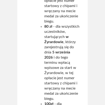
opłacie jest numer
startowy z chipami i
wręczany na mecie
medal za ukończenie
biegu.
80 zł
- dla wszystkich
uczestników,
startujących
w
Żyrardowie
, którzy
zarejestrują się do
dnia
5 września
2026
i do tego
terminu wpłacą
wpisowe za start w
Żyrardowie, w tej
opłacie jest numer
startowy z chipami i
wręczany na mecie
medal za ukończenie
biegu.
100zł
- dla