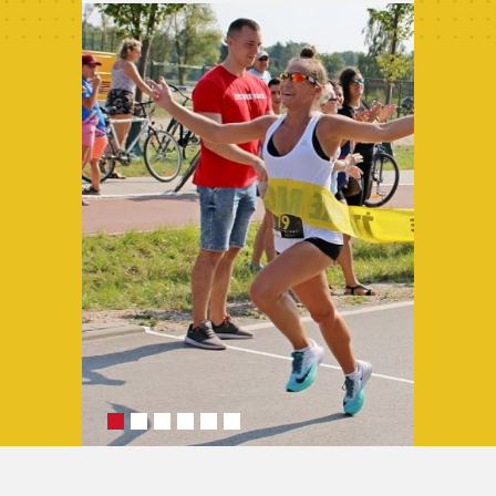
Archiwum 2024
Archiwum 2023
Archiwum 2022
Archiwum 2021
Archiwum 2020
Archiwum 2019
Fotogaleria
Polecamy
Informacje
Pomoc
Historia ŻTC