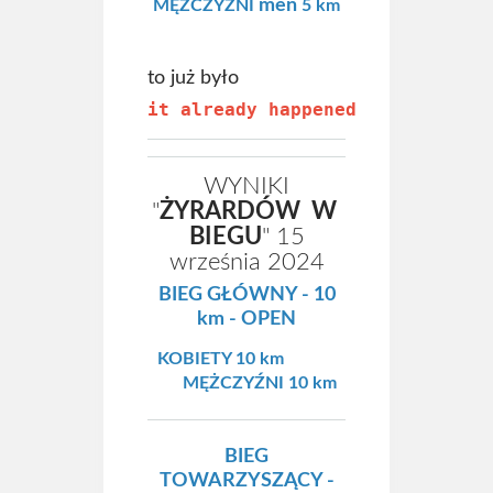
men
MĘŻCZYŹNI
5 km
to już było
it already happened
WYNIKI
"
ŻYRARDÓW W
BIEGU
" 15
września 2024
BIEG GŁÓWNY - 10
km - OPEN
KOBIETY 10 km
MĘŻCZYŹNI 10 km
BIEG
TOWARZYSZĄCY -