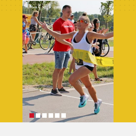
Archiwum 2024
Archiwum 2023
Archiwum 2022
Archiwum 2021
Archiwum 2020
Archiwum 2019
Fotogaleria
Polecamy
Informacje
Pomoc
Historia ŻTC