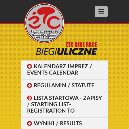
Aktualności
Wyścigi racing
SUPER PRESTIGE
FIT RACE
KALENDARZ IMPREZ /
SZOSOMANNIA
EVENTS CALENDAR
INNE WYŚCIGI
REGULAMIN / STATUTE
BIEGI ULICZNE street running
LISTA STARTOWA - ZAPISY
/ STARTING LIST-
Wyniki
REGISTRATION TO
Archiwum 2025
WYNIKI / RESULTS