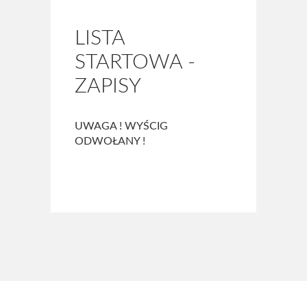
Kto jest kto
LISTA
Strój kolarski ŻTC
STARTOWA -
Regulamin
ZAPISY
Statut ŻTC
UWAGA ! WYŚCIG
Sklep
ODWOŁANY !
Kontakt