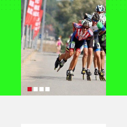
Archiwum 2024
Archiwum 2023
Archiwum 2022
Archiwum 2021
Archiwum 2020
Archiwum 2019
Fotogaleria
Polecamy
Informacje
Pomoc
Historia ŻTC