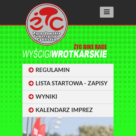
Aktualności
Wyścigi racing
SUPER PRESTIGE
FIT RACE
REGULAMIN
SZOSOMANNIA
LISTA STARTOWA - ZAPISY
INNE WYŚCIGI
WYNIKI
BIEGI ULICZNE street running
KALENDARZ IMPREZ
Wyniki
Archiwum 2025