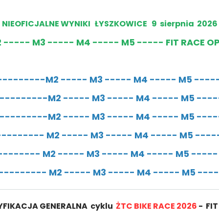
NIEOFICJALNE WYNIKI ŁYSZKOWICE 9 sierpnia 2026
 ----- M3 ----- M4 ----- M5 ----- FIT RACE O
---------
M2
-----
M3
-----
M4
-----
M5
----
---------
M2
-----
M3
-----
M4
-----
M5
---
---------
M2
-----
M3
-----
M4
-----
M5
---
---------
M2
-----
M3
-----
M4
-----
M5
----
--------
M2
-----
M3
-----
M4
-----
M5
----
---------
M2
-----
M3
-----
M4
-----
M5
---
YFIKACJA GENERALNA cyklu
ŻTC BIKE RACE 2026
- FI