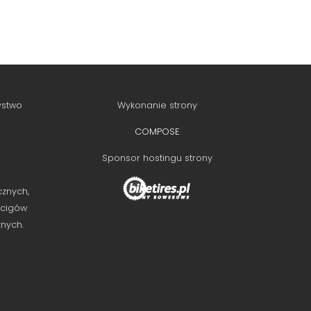
ystwo
Wykonanie strony
COMPOSE
Sponsor hostingu strony
cznych,
ścigów
znych.