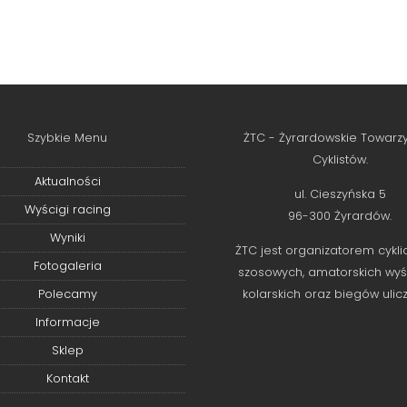
Szybkie Menu
ŻTC - Żyrardowskie Towarz
Cyklistów.
Aktualności
ul. Cieszyńska 5
Wyścigi racing
96-300 Żyrardów.
Wyniki
ŻTC jest organizatorem cykli
Fotogaleria
szosowych, amatorskich wy
Polecamy
kolarskich oraz biegów ulic
Informacje
Sklep
Kontakt