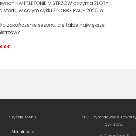
zawodnik w PELETONIE MISTRZÓW otrzyma ZŁOTY
 startu w całym cyklu ŻTC BIKE RACE 2026, a
ylko zakończenie sezonu, ale także największe
mistrzów?
<<<
Szybkie Menu
ŻTC - Żyrardowskie Towarz
Cyklistów.
Aktualności
ul. Cieszyńska 5