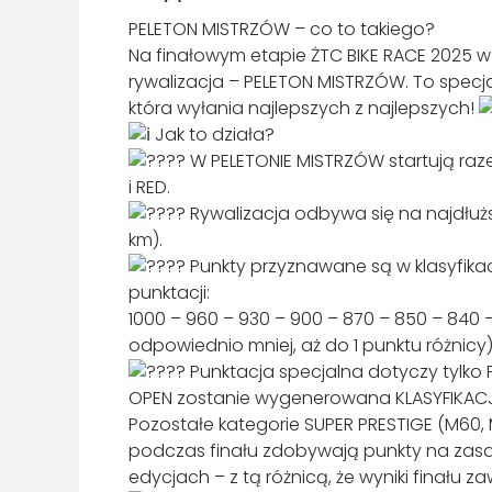
PELETON MISTRZÓW – co to takiego?
Na finałowym etapie ŻTC BIKE RACE 2025 
rywalizacja – PELETON MISTRZÓW. To specja
która wyłania najlepszych z najlepszych!
Jak to działa?
W PELETONIE MISTRZÓW startują raze
i RED.
Rywalizacja odbywa się na najdłużs
km).
Punkty przyznawane są w klasyfika
punktacji:
1000 – 960 – 930 – 900 – 870 – 850 – 840 –
odpowiednio mniej, aż do 1 punktu różnicy)
Punktacja specjalna dotyczy tylko
OPEN zostanie wygenerowana KLASYFIKACJ
Pozostałe kategorie SUPER PRESTIGE (M60, M
podczas finału zdobywają punkty na zasa
edycjach – z tą różnicą, że wyniki finału za