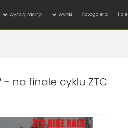
Fotogaleria
Pol
Wyścigi racing
Wyniki
- na finale cyklu ŻTC