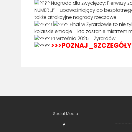
Nagroda dla zwycięzcy: Pierwszy 
NUMER „1” – upoważniający do bezpłatnego
także atrakcyjne nagrody rzeczowe!
Finał w Żyrardowie to nie t
kolarskie emocje – kto zostanie mistrzem 
14 września 2025 – Żyrardów
>>>POZNAJ_SZCZEGÓŁY
Social Media