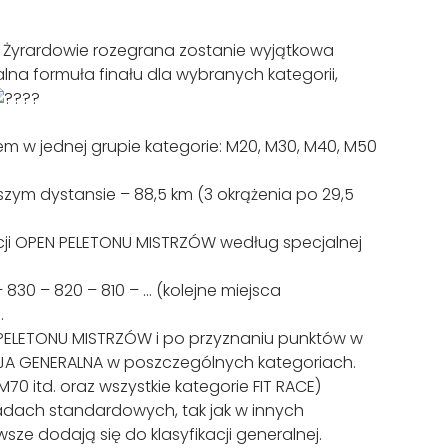
w Żyrardowie rozegrana zostanie wyjątkowa
lna formuła finału dla wybranych kategorii,
m w jednej grupie kategorie: M20, M30, M40, M50
zym dystansie – 88,5 km (3 okrążenia po 29,5
cji OPEN PELETONU MISTRZÓW według specjalnej
 830 – 820 – 810 – … (kolejne miejsca
.
 PELETONU MISTRZÓW i po przyznaniu punktów w
A GENERALNA w poszczególnych kategoriach.
70 itd. oraz wszystkie kategorie FIT RACE)
dach standardowych, tak jak w innych
wsze dodają się do klasyfikacji generalnej.