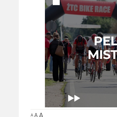
A
A
A