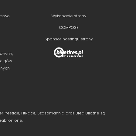
ystwo
Wykonanie strony
COMPOSE
Sponsor hostingu strony
cznych,
ścigów
znych.
rPrestige, FitRace, Szosomannia oraz BiegiUliczne są
 zabronione.