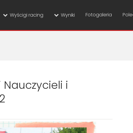
Fotogaleria
Pol
Wyścigi racing
Wyniki
i Nauczycieli i
2