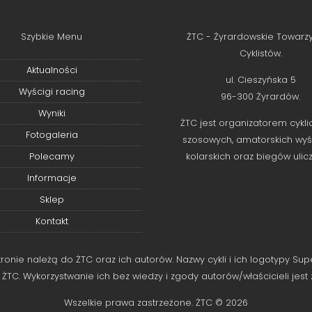
Szybkie Menu
ŻTC - Żyrardowskie Towarz
Cyklistów.
Aktualności
ul. Cieszyńska 5
Wyścigi racing
96-300 Żyrardów.
Wyniki
ŻTC jest organizatorem cykli
Fotogaleria
szosowych, amatorskich wy
Polecamy
kolarskich oraz biegów ulic
Informacje
Sklep
Kontakt
nie należą do ŻTC oraz ich autorów. Nazwy cykli i ich logotypy Supe
ŻTC. Wykorzystwanie ich bez wiedzy i zgody autorów/właścicieli jest
Wszelkie prawa zastrzeżone. ŻTC © 2026