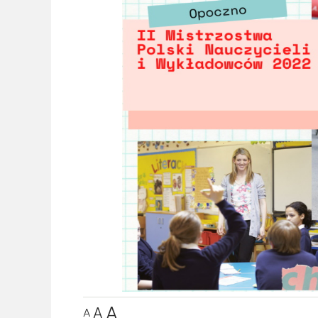
A
A
A