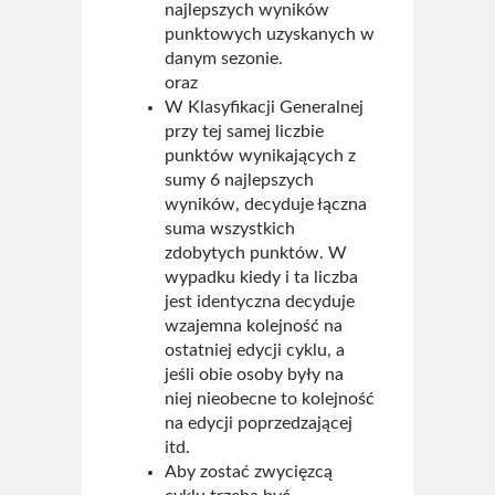
najlepszych wyników
Kto jest kto
punktowych uzyskanych w
danym sezonie.
Strój kolarski ŻTC
oraz
W Klasyfikacji Generalnej
Regulamin
przy tej samej liczbie
punktów wynikających z
Statut ŻTC
sumy 6 najlepszych
wyników, decyduje łączna
Sklep
suma wszystkich
zdobytych punktów. W
Kontakt
wypadku kiedy i ta liczba
jest identyczna decyduje
wzajemna kolejność na
ostatniej edycji cyklu, a
jeśli obie osoby były na
niej nieobecne to kolejność
na edycji poprzedzającej
itd.
Aby zostać zwycięzcą