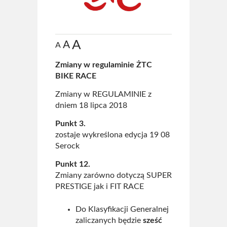
Archiwum 2024
Archiwum 2023
A
A
A
Archiwum 2022
Zmiany w regulaminie ŻTC
Archiwum 2021
BIKE RACE
Archiwum 2020
Zmiany w REGULAMINIE z
dniem 18 lipca 2018
Archiwum 2019
Punkt 3.
Fotogaleria
zostaje wykreślona edycja 19 08
Serock
Polecamy
Punkt 12.
Zmiany zarówno dotyczą SUPER
Informacje
PRESTIGE jak i FIT RACE
Pomoc
Do Klasyfikacji Generalnej
Historia ŻTC
zaliczanych będzie
sześć