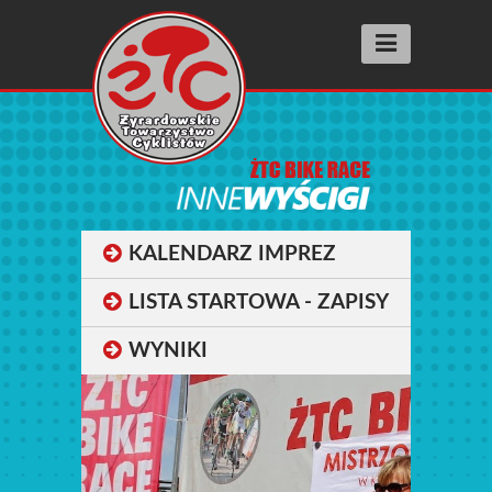
Aktualności
Wyścigi racing
SUPER PRESTIGE
FIT RACE
KALENDARZ IMPREZ
SZOSOMANNIA
LISTA STARTOWA - ZAPISY
INNE WYŚCIGI
WYNIKI
BIEGI ULICZNE street running
Wyniki
Archiwum 2025