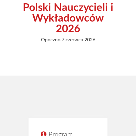
Polski Nauczycieli i
Kto jest kto
Wykładowców
Strój kolarski ŻTC
2026
Regulamin
Opoczno 7 czerwca 2026
Statut ŻTC
Sklep
Kontakt
Program