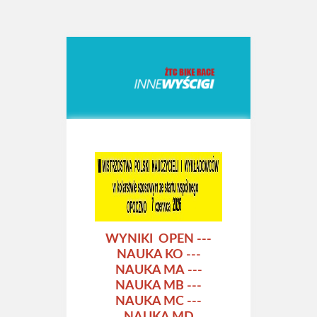
Kto jest kto
Strój kolarski ŻTC
Regulamin
Statut ŻTC
Sklep
Kontakt
WYNIKI OPEN
---
NAUKA KO
---
NAUKA MA
---
NAUKA MB
---
NAUKA MC
---