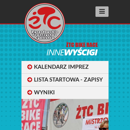
Aktualności
Wyścigi racing
SUPER PRESTIGE
FIT RACE
KALENDARZ IMPREZ
SZOSOMANNIA
LISTA STARTOWA - ZAPISY
INNE WYŚCIGI
WYNIKI
BIEGI ULICZNE street running
Wyniki
Archiwum 2025