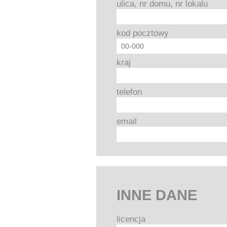
ulica, nr domu, nr lokalu
kod pocztowy
kraj
telefon
email
INNE DANE
licencja