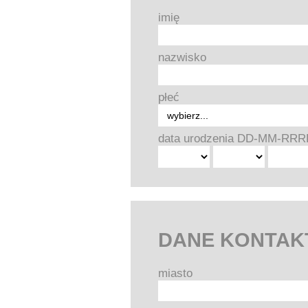
imię
nazwisko
płeć
data urodzenia DD-MM-RRR
DANE KONTA
miasto